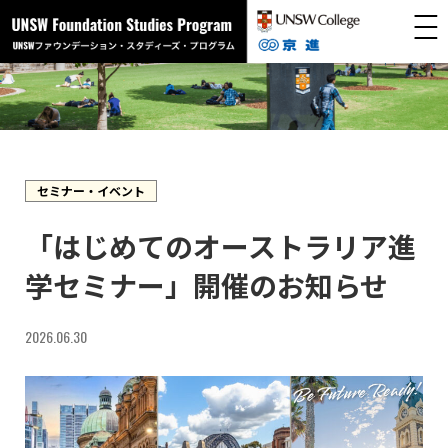
コ
ナ
ン
ビ
テ
ゲ
ン
ー
ツ
シ
へ
ョ
ス
ン
キ
に
ッ
移
プ
動
セミナー・イベント
「はじめてのオーストラリア進
学セミナー」開催のお知らせ
2026.06.30