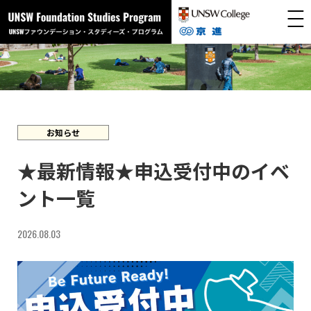
コ
ナ
ン
ビ
テ
ゲ
ン
ー
ツ
シ
へ
ョ
ス
ン
キ
に
ッ
移
プ
動
お知らせ
★最新情報★申込受付中のイベ
ント一覧
2026.08.03